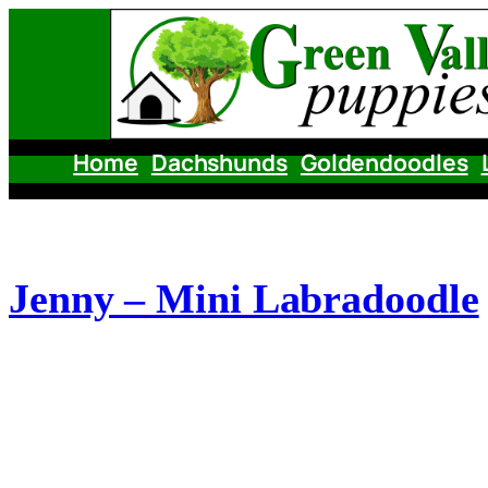
Skip
to
content
Home
Dachshunds
Goldendoodles
Jenny – Mini Labradoodle