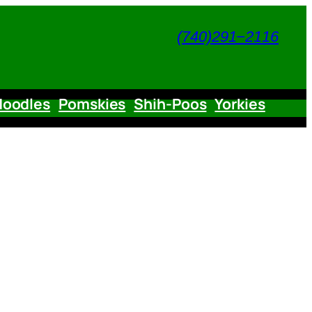
(740)291−2116
doodles
Pomskies
Shih-Poos
Yorkies