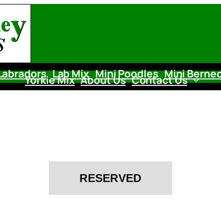
Labradors
Lab Mix
Mini Poodles
Mini Berne
Yorkie Mix
About Us
Contact Us
RESERVED